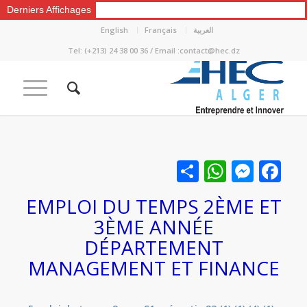
Derniers Affichages
العربية
Français
English
Tel: (+213) 24 38 00 36 / Email :contact@hec.dz
Facebook
نشر
Messenger
WhatsApp
EMPLOI DU TEMPS 2ÈME ET
3ÈME ANNÉE
DÉPARTEMENT
MANAGEMENT ET FINANCE