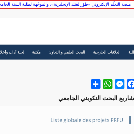
منصة التعلّم الإلكتروني «طوّر لغتك الإنجليزية»، والموجّهة لطلبة السنة الج
لبة
العلاقات الخارجية
البحث العلمي و التعاون
مكتبة
لجنة أداب وأخلا
Facebook
نشر
Messenger
WhatsApp
اريع البحث التكويني الجامعي
Liste globale des projets PRFU