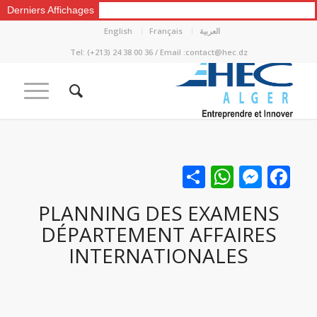
Derniers Affichages
العربية
Français
English
Tel: (+213) 24 38 00 36 / Email :contact@hec.dz
Facebook
نشر
Messenger
WhatsApp
PLANNING DES EXAMENS
DÉPARTEMENT AFFAIRES
INTERNATIONALES