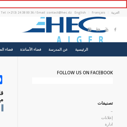
العربية
Français
English
Tel: (+213) 24 38 00 36 / Email :contact@hec.dz
الرئيسية
عن المدرسة
فضاء الأساتذة
فضاء الط
FOLLOW US ON FACEBOOK
قا
مع
تصنيفات
–
إعلانات
ادارة