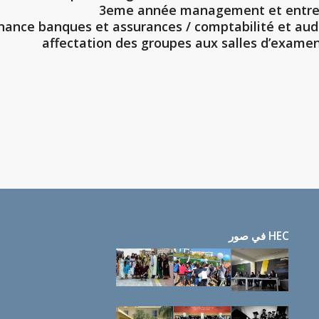
3eme année management et entr
ance banques et assurances / comptabilité et aud
affectation des groupes aux salles d’exame
HEC في صور