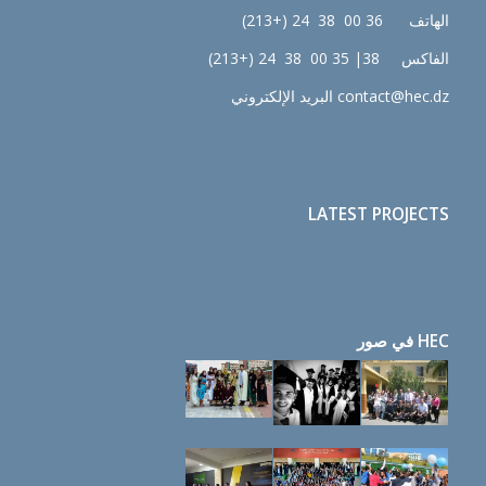
الهاتف 36 00 38 24 (+213)
الفاكس 38| 35 00 38 24 (+213)
contact@hec.dz البريد الإلكتروني
LATEST PROJECTS
HEC في صور