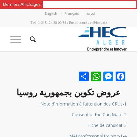
Derniers Affichages
العربية
Français
English
Tel: (+213) 24 38 00 36 / Email :contact@hec.dz
Facebook
نشر
Messenger
WhatsApp
عروض تكوين بجمهورية روسيا
1-Note d’information à l’attention des CRUs
2-Consent of the Candidate
3-Fiche de candidat
4-MAI professional training-1