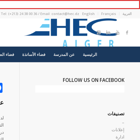
العربية
Français
English
Tel: (+213) 24 38 00 36 / Email :contact@hec.dz
الرئيسية
عن المدرسة
فضاء الأساتذة
فضاء الط
FOLLOW US ON FACEBOOK
عر
تصنيفات
لد
–
إعلانات
ادارة
الت