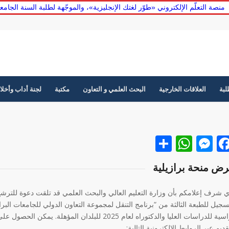
منصة التعلّم الإلكتروني «طوّر لغتك الإنجليزية»، والموجّهة لطلبة السنة الج
لبة
العلاقات الخارجية
البحث العلمي و التعاون
مكتبة
لجنة أداب وأخلا
Facebook
نشر
Messenger
WhatsApp
ض منحة برازيلية
ي شرف إعلامكم بأن وزارة التعليم العالي والبحث العلمي قد تلقت دعوة للترشح
دراسية للدراسات العليا والدكتوراه لعام 2025 لل
قديم عبر الروابط الإلكترونية التالية: