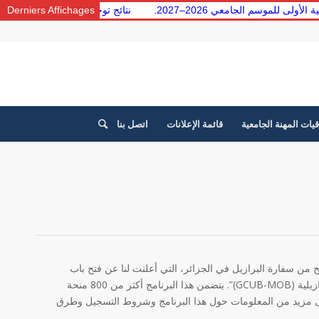
امعية الأولى للموسم الجامعي 2026–2027.
Derniers Affichages
نتائج توجيه الطلبة من 
قيات المهنة الجامعية
قائمة الإعلانات
اتصل بنا
 من سفارة البرازيل في الجزائر، التي أعلنت لنا عن فتح باب
التسجيل للطبعة الثالثة من “برنامج التنقل لمجموعة التعاون الدولي للجامعات البرازيلية (GCUB-MOB)”. يتضمن هذا البرنامج أكثر من 800 منحة
بلدان المؤهلة. يمكن الحصول على مزيد من المعلومات حول هذا البرنامج وشروط التسجيل وطرق