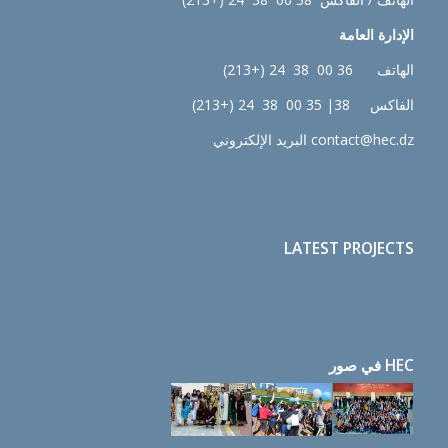
الإدارة
العامة
الهاتف 36 00 38 24 (+213)
الفاكس 38| 35 00 38 24 (+213)
contact@hec.dz البريد الإلكتروني
LATEST PROJECTS
HEC في صور