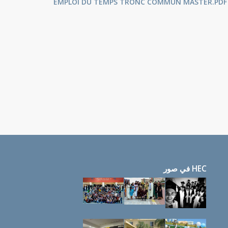
EMPLOI DU TEMPS TRONC COMMUN MASTER.PDF
HEC في صور