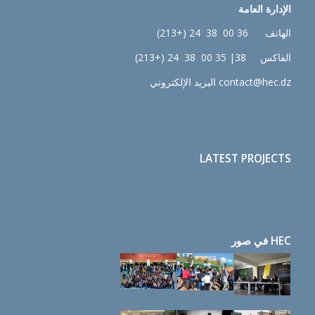
الإدارة
العامة
الهاتف 36 00 38 24 (+213)
الفاكس 38| 35 00 38 24 (+213)
contact@hec.dz البريد الإلكتروني
LATEST PROJECTS
HEC في صور