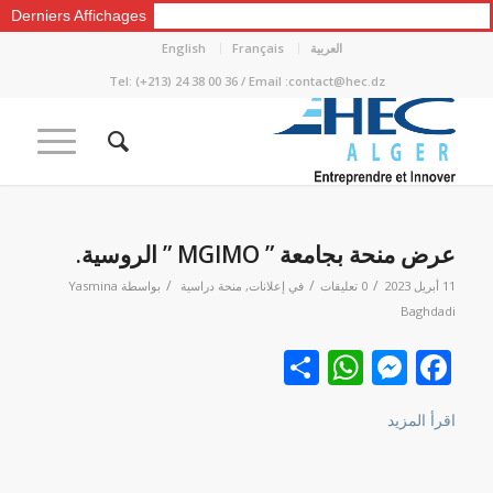
Derniers Affichages
العربية
Français
English
Tel: (+213) 24 38 00 36 / Email :contact@hec.dz
عرض منحة بجامعة ” MGIMO ” الروسية.
/
/
/
11 أبريل 2023
0 تعليقات
في
إعلانات
,
منحة دراسية
بواسطة
Yasmina
Baghdadi
Facebook
نشر
Messenger
WhatsApp
اقرأ المزيد