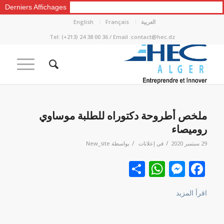
Derniers Affichages
العربية
Français
English
Tel: (+213) 24 38 00 36 / Email :contact@hec.dz
ملخص أطروحة دكتوراه للطلبة موساوي
روميصاء
/
/
29 سبتمبر 2020
في
إعلانات
بواسطة
New_site
Facebook
نشر
Messenger
WhatsApp
اقرأ المزيد