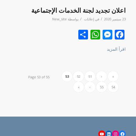
اعلان تجديد لجنة الخدمات الإجتماعية‎
/
/
23 سبتمبر 2020
في
إعلانات
بواسطة
New_site
Facebook
نشر
Messenger
WhatsApp
اقرأ المزيد
53
52
51
‹
«
Page 53 of 55
»
›
55
54
YouTube
LinkedIn
Instagram
Facebook