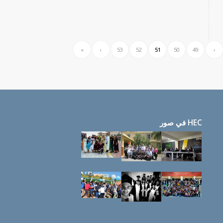
»
›
53
52
51
50
49
‹
HEC في صور