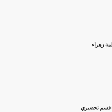
مة زهراء
نية قسم تحضيري