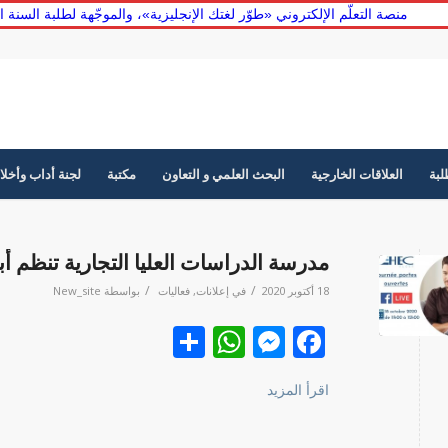
منصة التعلّم الإلكتروني «طوّر لغتك الإنجليزية»، والموجّهة لط
لبة
العلاقات الخارجية
البحث العلمي و التعاون
مكتبة
لجنة أداب وأخلا
مدرسة الدراسات العليا التجارية تنظم أب
/
/
18 أكتوبر 2020
في
إعلانات
,
فعاليات
بواسطة
New_site
Facebook
نشر
Messenger
WhatsApp
اقرأ المزيد