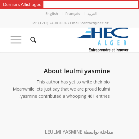
Derniers Affichages
العربية
Français
English
Tel: (+213) 24 38 00 36 / Email :contact@hec.dz
About
leulmi yasmine
This author has yet to write their bio.
Meanwhile lets just say that we are proud
leulmi
yasmine
contributed a whooping 461 entries.
مداخلة بواسطة LEULMI YASMINE