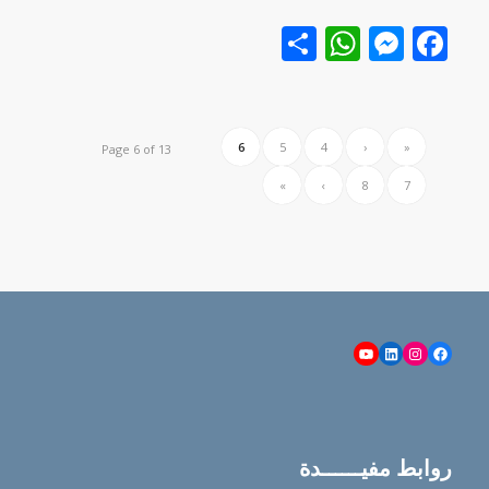
Facebook
نشر
Messenger
WhatsApp
6
5
4
‹
«
Page 6 of 13
»
›
8
7
YouTube
LinkedIn
Instagram
Facebook
روابط مفيــــــدة