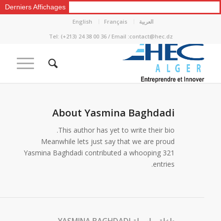
Derniers Affichages
العربية
Français
English
Tel: (+213) 24 38 00 36 / Email :contact@hec.dz
About
Yasmina Baghdadi
This author has yet to write their bio.
Meanwhile lets just say that we are proud
Yasmina Baghdadi
contributed a whooping 321
entries.