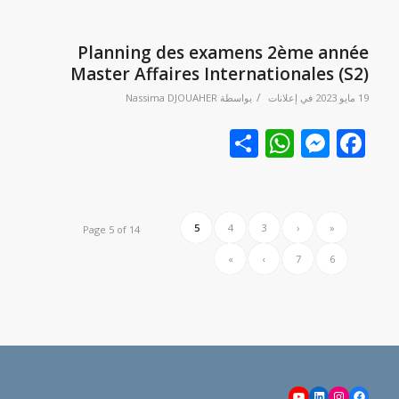
Planning des examens 2ème année
Master Affaires Internationales (S2)
/
19 مايو 2023
في
إعلانات
بواسطة
Nassima DJOUAHER
Facebook
نشر
Messenger
WhatsApp
5
4
3
‹
«
Page 5 of 14
»
›
7
6
YouTube
LinkedIn
Instagram
Facebook