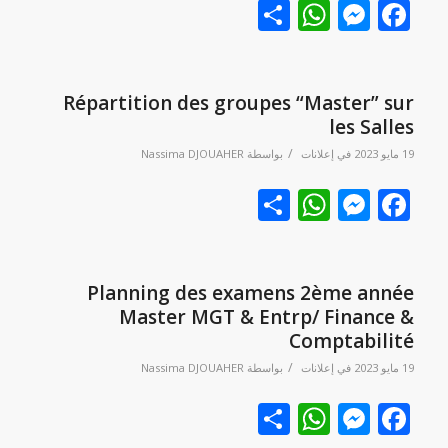
Facebook
نشر
Messenger
WhatsApp
Répartition des groupes “Master” sur
les Salles
/
19 مايو 2023
في
إعلانات
بواسطة
Nassima DJOUAHER
Facebook
نشر
Messenger
WhatsApp
Planning des examens 2ème année
Master MGT & Entrp/ Finance &
Comptabilité
/
19 مايو 2023
في
إعلانات
بواسطة
Nassima DJOUAHER
Facebook
نشر
Messenger
WhatsApp