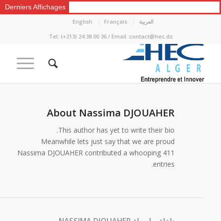
Derniers Affichages
العربية
Français
English
Tel: (+213) 24 38 00 36 / Email :contact@hec.dz
About
Nassima DJOUAHER
This author has yet to write their bio.
Meanwhile lets just say that we are proud
Nassima DJOUAHER
contributed a whooping 411
entries.