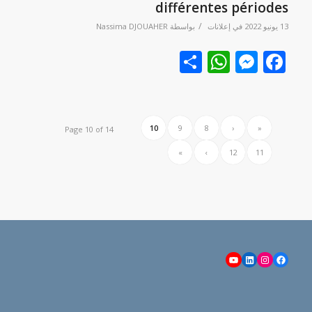
différentes périodes
/
13 يونيو 2022
في
إعلانات
بواسطة
Nassima DJOUAHER
Facebook
نشر
Messenger
WhatsApp
10
9
8
‹
«
Page 10 of 14
»
›
12
11
YouTube
LinkedIn
Instagram
Facebook