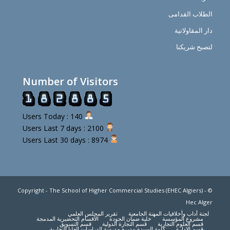
الطلاب القدامى
دار المقاولاتية
لتصبح شريكنا
Number of Visitors
Users Today : 140
Users Last 7 days : 2100
Users Last 30 days : 8974
© Copyright - The School of Higher Commercial Studies (EHEC Algiers) -
Hec Alger
لجنة أداب وأخلاقيات المهنة الجامعية
تقرير المجلس العلمي
مشروع المؤسسة
خلية ضمان الجودة
الأقسام التحضيرية المدمجة
قسم العلوم التجارية
قسم التجارة الدولية
قسم التسويق
قسم الإدارة
كلمة السيدة مديرة مدرسة الدراسات العليا التجارية