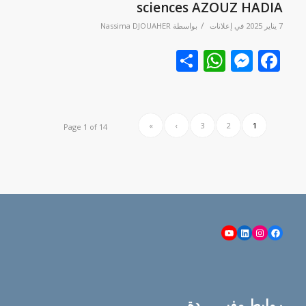
sciences AZOUZ HADIA
/
7 يناير 2025
في
إعلانات
بواسطة
Nassima DJOUAHER
Facebook
نشر
Messenger
WhatsApp
»
›
3
2
1
Page 1 of 14
YouTube
LinkedIn
Instagram
Facebook
روابط مفيــــــدة