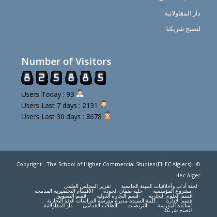
دار المقاولاتية
لتصبح شريكنا
Number of Visitors
Users Today : 93
Users Last 7 days : 2131
Users Last 30 days : 8678
© Copyright - The School of Higher Commercial Studies (EHEC Algiers) -
Hec Alger
لجنة أداب وأخلاقيات المهنة الجامعية
تقرير المجلس العلمي
مشروع المؤسسة
خلية ضمان الجودة
الأقسام التحضيرية المدمجة
قسم العلوم التجارية
قسم التجارة الدولية
قسم التسويق
قسم الإدارة
كلمة السيدة مديرة مدرسة الدراسات العليا التجارية
أساتذة المدرسة
التربصات
الطلاب القدامى
دار المقاولاتية
لتصبح شريكنا