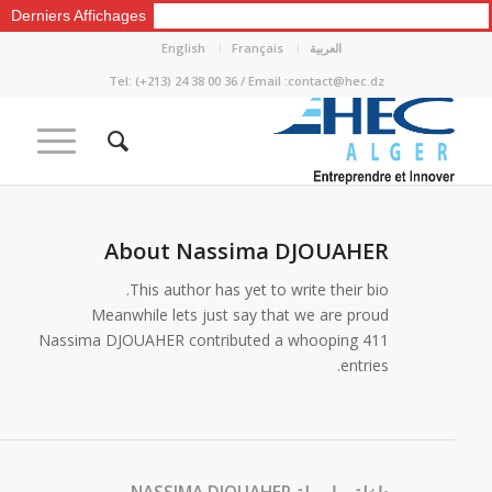
Derniers Affichages
العربية
Français
English
Tel: (+213) 24 38 00 36 / Email :contact@hec.dz
About
Nassima DJOUAHER
This author has yet to write their bio.
Meanwhile lets just say that we are proud
Nassima DJOUAHER
contributed a whooping 411
entries.