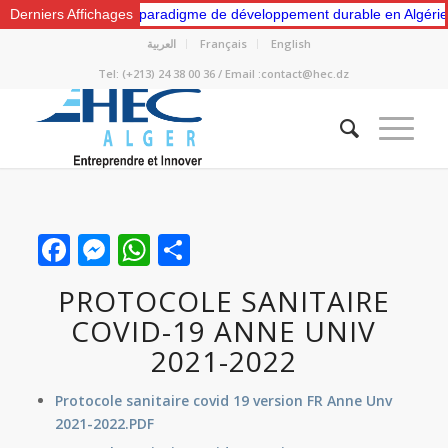
“Vers un nouveau paradigme de développement durable en Algérie: Gest
Derniers Affichages
العربية
Français
English
Tel: (+213) 24 38 00 36 / Email :contact@hec.dz
Facebook
Messenger
WhatsApp
Partager
PROTOCOLE SANITAIRE
COVID-19 ANNE UNIV
2021-2022
Protocole sanitaire covid 19 version FR Anne Unv
2021-2022.PDF