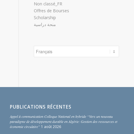
Non classé_FR
Offres de Bourses
Scholarship
منحة دراسية
Choisir
une
langue
PUBLICATIONS RÉCENTES
Appel à communication Colloque National en hybride “Vers un nouveau
paradigme de développement durable en Algérie: Gestion des ressources et
économie circulaire”
1 août 2026