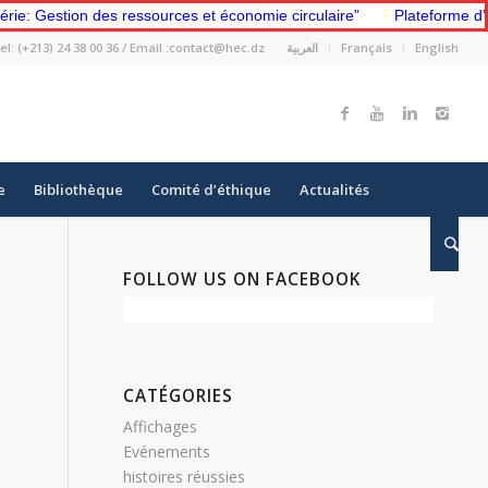
ie: Gestion des ressources et économie circulaire”
Plateforme d’
el: (+213) 24 38 00 36 / Email :contact@hec.dz
العربية
Français
English
e
Bibliothèque
Comité d’éthique
Actualités
FOLLOW US ON FACEBOOK
CATÉGORIES
Affichages
Evénements
histoires réussies