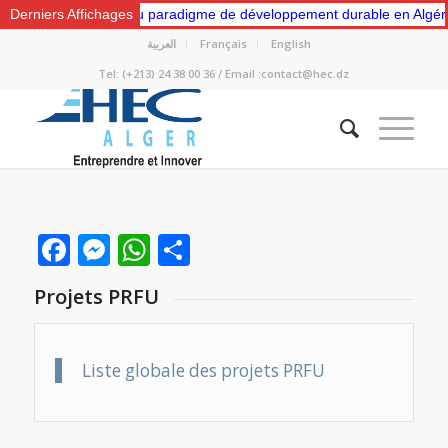
 “Vers un nouveau paradigme de développement durable en Algérie: Ge
Derniers Affichages
العربية
Français
English
Tel: (+213) 24 38 00 36 / Email :contact@hec.dz
Facebook
Messenger
WhatsApp
Partager
Projets PRFU
Liste globale des projets PRFU