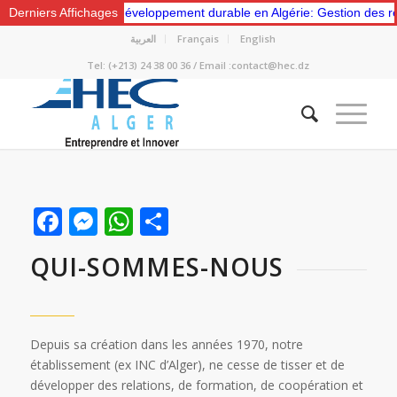
igme de développement durable en Algérie: Gestion des ressources et
Derniers Affichages
العربية
Français
English
Tel: (+213) 24 38 00 36 / Email :contact@hec.dz
Facebook
Messenger
WhatsApp
Partager
QUI-SOMMES-NOUS
Depuis sa création dans les années 1970, notre
établissement (ex INC d’Alger), ne cesse de tisser et de
développer des relations, de formation, de coopération et