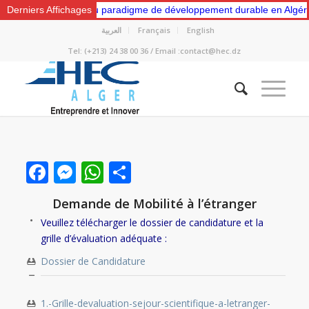
 “Vers un nouveau paradigme de développement durable en Algérie: Ges
Derniers Affichages
العربية
Français
English
Tel: (+213) 24 38 00 36 / Email :contact@hec.dz
Facebook
Messenger
WhatsApp
Partager
Demande de Mobilité à l’étranger
Veuillez télécharger le dossier de candidature et la
grille d’évaluation adéquate :
Dossier de Candidature
1.-Grille-devaluation-sejour-scientifique-a-letranger-