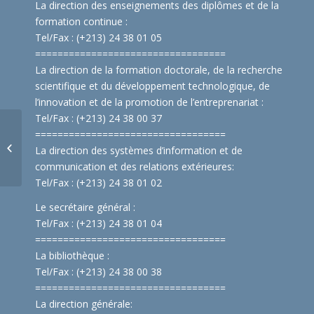
La direction des enseignements des diplômes et de la
formation continue :
Tel/Fax : (+213) 24 38 01 05
==============================
====
La direction de la formation doctorale, de la recherche
scientifique et du développement technologique, de
l’innovation et de la promotion de l’entreprenariat :
Tel/Fax : (+213) 24 38 00 37
Programme de la
==============================
====
journée de
La direction des systèmes d’information et de
sensibilisation contre
communication et des relations extérieures:
la consommation de la
Tel/Fax : (+213) 24 38 01 02
dr...
Le secrétaire général :
Tel/Fax : (+213) 24 38 01 04
==============================
====
La bibliothèque :
Tel/Fax : (+213) 24 38 00 38
==============================
====
La direction générale: