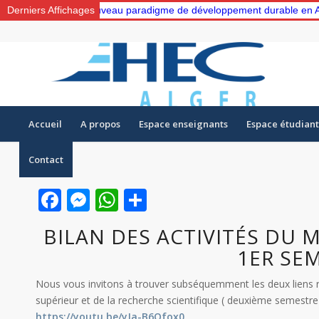
ride “Vers un nouveau paradigme de développement durable en Algérie:
Derniers Affichages
Accueil
A propos
Espace enseignants
Espace étudiant
Contact
Facebook
Messenger
WhatsApp
Partager
BILAN DES ACTIVITÉS DU M
1ER SEM
Nous vous invitons à trouver subséquemment les deux liens re
supérieur et de la recherche scientifique ( deuxième semestr
https://youtu.be/yJa-B6Ofox0