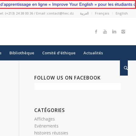
rentissage en ligne « Improve Your English » pour les étudiants de p
el: (+213) 24 38 00 36 / Email :contact@hec.dz
العربية
Français
English
e
Bibliothèque
Comité d’éthique
Actualités
FOLLOW US ON FACEBOOK
T
CATÉGORIES
Affichages
Evénements
histoires réussies