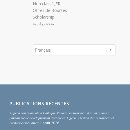
Non classé_FR
Offres de Bourses
Scholarship
منحة دراسية
Choisir
une
langue
PUBLICATIONS RÉCENTES
Appel à communication Colloque National en hybride “Vers un nouveau
paradigme de développement durable en Algérie: Gestion des ressources et
économie circulaire”
1 août 2026