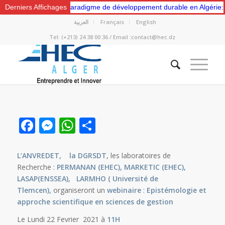
ers un nouveau paradigme de développement durable en Algérie: Gestio
Derniers Affichages
العربية
Français
English
Tel: (+213) 24 38 00 36 / Email :contact@hec.dz
Facebook
Messenger
WhatsApp
Partager
L’ANVREDET, la DGRSDT
, les laboratoires de
Recherche :
PERMANAN (EHEC), MARKETIC (EHEC),
LASAP(ENSSEA), LARMHO ( Université de
Tlemcen),
organiseront un
webinaire
:
Epistémologie et
approche scientifique en sciences de gestion
Le Lundi 22 Fevrier 2021 à
11H