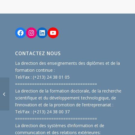
Facebook
Instagram
LinkedIn
YouTube
CONTACTEZ NOUS
La direction des enseignements des diplômes et de la
formation continue :
Tel/Fax : (+213) 24 38 01 05
==============================
====
Note concernant les
La direction de la formation doctorale, de la recherche
inscriptions des
scientifique et du développement technologique, de
nouveaux bacheliers
l’innovation et de la promotion de l’entreprenariat :
Tel/Fax : (+213) 24 38 00 37
==============================
====
La direction des systèmes d’information et de
communication et des relations extérieures: