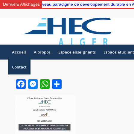
e “Vers un nouveau paradigme de développement durable en Algérie: G
Derniers Affichages
Accueil
A propos
Espace enseignants
Espace étudiant
Contact
Facebook
Messenger
WhatsApp
Partager