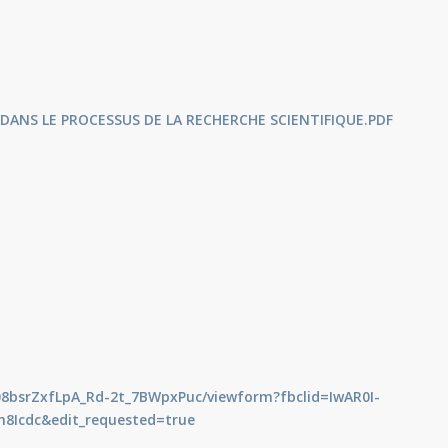
 DANS LE PROCESSUS DE LA RECHERCHE SCIENTIFIQUE
.PDF
8bsrZxfLpA_Rd-2t_7BWpxPuc/viewform?fbclid=IwAR0I-
8Icdc&edit_requested=true