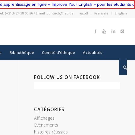
ntissage en ligne « Improve Your English » pour les étudiants de pre
el: (+213) 24 38 00 36 / Email :contact@hec.dz
العربية
Français
English
e
Bibliothèque
Comité d’éthique
Actualités
FOLLOW US ON FACEBOOK
CATÉGORIES
Affichages
Evénements
histoires réussies