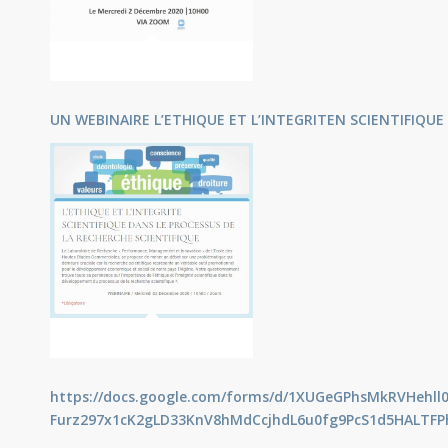
UN WEBINAIRE L’ETHIQUE ET L’INTEGRITEN SCIENTIFIQUE
https://docs.google.com/forms/d/1XUGeGPhsMkRVHehll0
Furz297x1cK2gLD33KnV8hMdCcjhdL6u0fg9PcS1d5HALTFPh