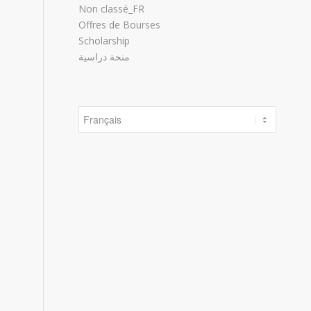
Non classé_FR
Offres de Bourses
Scholarship
منحة دراسية
Choisir
une
langue