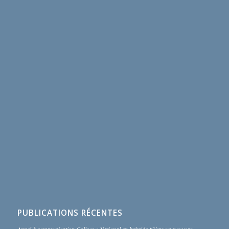
PUBLICATIONS RÉCENTES
Appel à communication Colloque National en hybride “Vers un nouveau