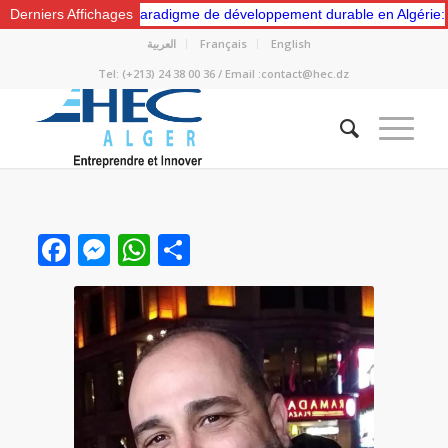
ers un nouveau paradigme de développement durable en Algérie: Gesti
Derniers Affichages
العربية
Français
English
Tel: (+213) 24 38 00 36 / Email :contact@hec.dz
Facebook
Messenger
WhatsApp
Partager