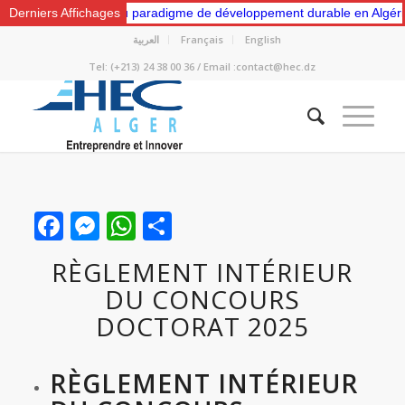
 “Vers un nouveau paradigme de développement durable en Algérie: Ge
Derniers Affichages
العربية
Français
English
Tel: (+213) 24 38 00 36 / Email :contact@hec.dz
Facebook
Messenger
WhatsApp
Partager
RÈGLEMENT INTÉRIEUR
DU CONCOURS
DOCTORAT 2025
RÈGLEMENT INTÉRIEUR