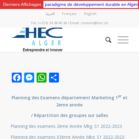
 “Vers un nouveau paradigme de développement durable en Algérie: Ges
Derniers Affichages
العربية
Français
English
Tel: (+213) 24 38 00 36 / Email :contact@hec.dz
Facebook
Messenger
WhatsApp
Partager
er
Planning des Examens département Marketing 1
et
2eme année
/ Répartition des groupes sur salles
Planning des examens 2ème Année Mkg. S1 2022-2023
Planning des examens 03ème Année Mkg. S1 2022-2023