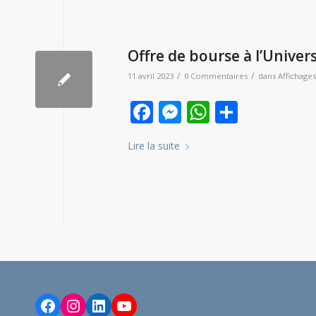
Offre de bourse à l’Univer
/
/
11 avril 2023
0 Commentaires
dans
Affichages
Facebook
Messenger
WhatsAp
Partag
Lire la suite
Facebook
Instagram
LinkedIn
YouTube