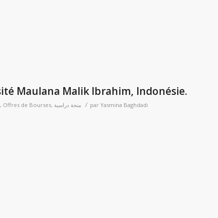
p
er
sité Maulana Malik Ibrahim, Indonésie.
/
,
Offres de Bourses
,
منحة دراسية
par
Yasmina Baghdadi
p
er