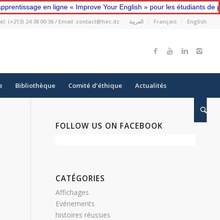
e en ligne « Improve Your English » pour les étudiants de première a
el: (+213) 24 38 00 36 / Email :contact@hec.dz
العربية
Français
English
e
Bibliothèque
Comité d’éthique
Actualités
FOLLOW US ON FACEBOOK
CATÉGORIES
Affichages
Evénements
histoires réussies