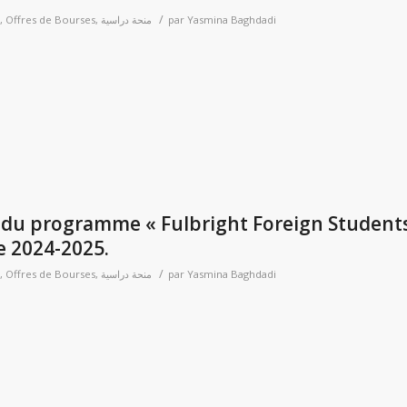
/
,
Offres de Bourses
,
منحة دراسية
par
Yasmina Baghdadi
p
er
l du programme « Fulbright Foreign Student
e 2024-2025.
/
,
Offres de Bourses
,
منحة دراسية
par
Yasmina Baghdadi
p
er