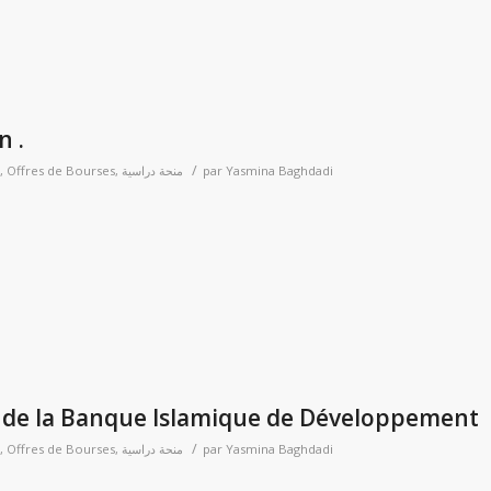
n .
/
,
Offres de Bourses
,
منحة دراسية
par
Yasmina Baghdadi
p
er
 de la Banque Islamique de Développement
/
,
Offres de Bourses
,
منحة دراسية
par
Yasmina Baghdadi