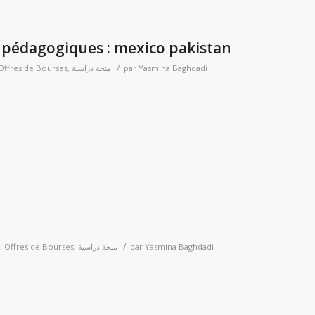
s pédagogiques : mexico pakistan
/
Offres de Bourses
,
منحة دراسية
par
Yasmina Baghdadi
p
er
/
,
Offres de Bourses
,
منحة دراسية
par
Yasmina Baghdadi
p
er