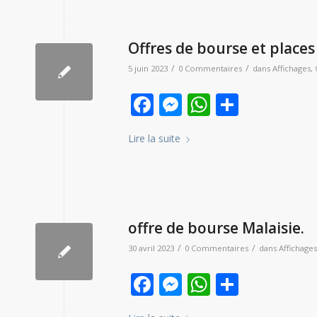
Offres de bourse et place
/
/
5 juin 2023
0 Commentaires
dans
Affichages
,
Facebook
Messenger
WhatsAp
Partag
Lire la suite
offre de bourse Malaisie.
/
/
30 avril 2023
0 Commentaires
dans
Affichages
Facebook
Messenger
WhatsAp
Partag