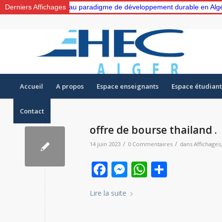
 un nouveau paradigme de développement durable en Algérie: Gestion 
Derniers Affichages
Accueil
A propos
Espace enseignants
Espace étudiant
Contact
offre de bourse thailand .
/
/
14 juin 2023
0 Commentaires
dans
Affichages
Facebook
Messenger
WhatsAp
Partag
Lire la suite