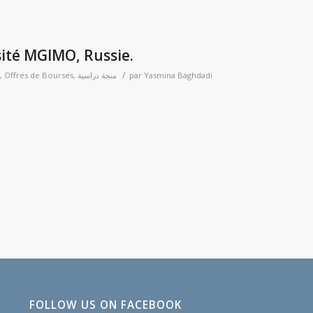
sité MGIMO, Russie.
/
,
Offres de Bourses
,
منحة دراسية
par
Yasmina Baghdadi
p
er
FOLLOW US ON FACEBOOK