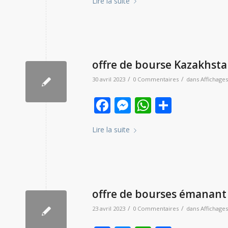
Lire la suite
offre de bourse Kazakhsta
/
/
30 avril 2023
0 Commentaires
dans
Affichages
Facebook
Messenger
WhatsAp
Partag
Lire la suite
offre de bourses émanant
/
/
23 avril 2023
0 Commentaires
dans
Affichages