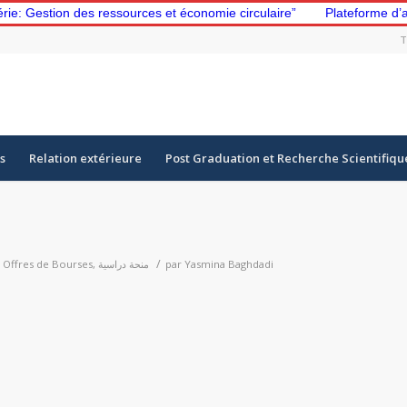
des ressources et économie circulaire”
Plateforme d’apprentissag
T
s
Relation extérieure
Post Graduation et Recherche Scientifiqu
/
,
Offres de Bourses
,
منحة دراسية
par
Yasmina Baghdadi
p
er