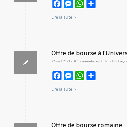
Facebook
Messenger
WhatsAp
Partag
Lire la suite
Offre de bourse à l’Univer
/
/
22 avril 2023
0 Commentaires
dans
Affichages
Facebook
Messenger
WhatsAp
Partag
Lire la suite
Offre de bourse romaine