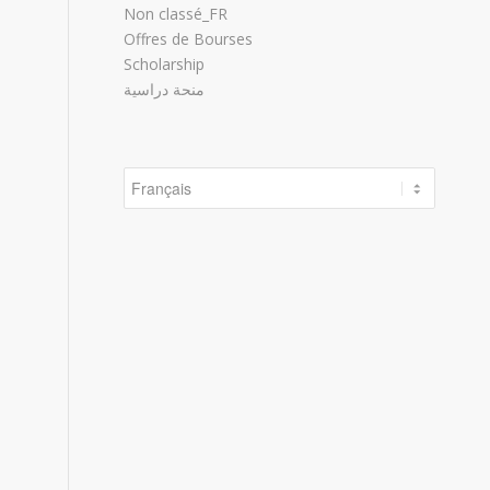
Non classé_FR
Offres de Bourses
Scholarship
منحة دراسية
Choisir
une
langue