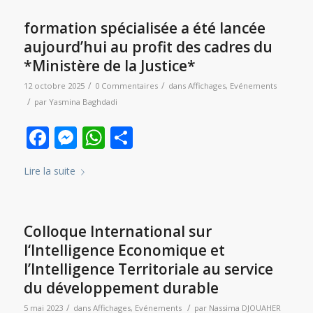
formation spécialisée a été lancée
aujourd’hui au profit des cadres du
*Ministère de la Justice*
/
/
12 octobre 2025
0 Commentaires
dans
Affichages
,
Evénements
/
par
Yasmina Baghdadi
Facebook
Messenger
WhatsApp
Partager
Lire la suite
Colloque International sur
l‘Intelligence Economique et
l’Intelligence Territoriale au service
du développement durable
/
/
5 mai 2023
dans
Affichages
,
Evénements
par
Nassima DJOUAHER