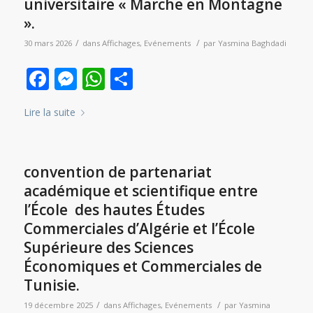
universitaire « Marche en Montagne
».
/
/
30 mars 2026
dans
Affichages
,
Evénements
par
Yasmina Baghdadi
Facebook
Messenger
WhatsApp
Partager
Lire la suite
convention de partenariat
académique et scientifique entre
l’École des hautes Études
Commerciales d’Algérie et l’École
Supérieure des Sciences
Économiques et Commerciales de
Tunisie.
/
/
19 décembre 2025
dans
Affichages
,
Evénements
par
Yasmina