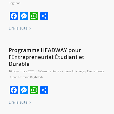
Baghdadi
Facebook
Messenger
WhatsApp
Partager
Lire la suite
Programme HEADWAY pour
l’Entrepreneuriat Étudiant et
Durable
/
/
10 novembre 2025
0 Commentaires
dans
Affichages
,
Evénements
/
par
Yasmina Baghdadi
Facebook
Messenger
WhatsApp
Partager
Lire la suite