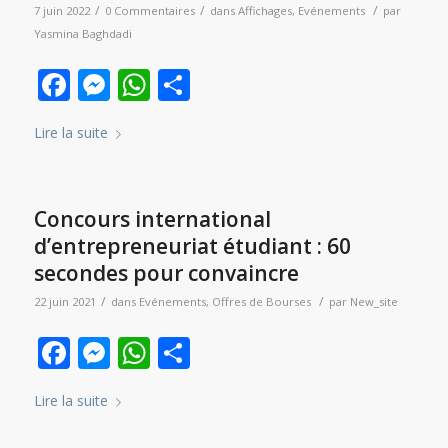
/
/
/
7 juin 2022
0 Commentaires
dans
Affichages
,
Evénements
par
Yasmina Baghdadi
Facebook
Messenger
WhatsApp
Partager
Lire la suite
Concours international
d’entrepreneuriat étudiant : 60
secondes pour convaincre
/
/
22 juin 2021
dans
Evénements
,
Offres de Bourses
par
New_site
Facebook
Messenger
WhatsApp
Partager
Lire la suite