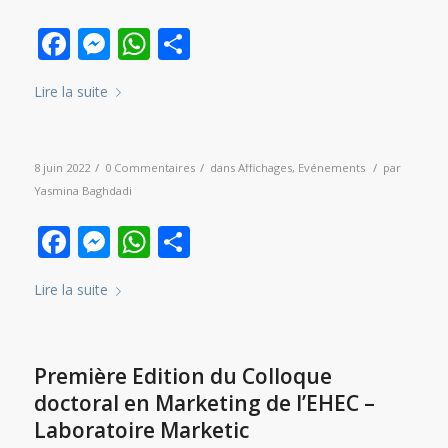
Facebook
Messenger
WhatsApp
Partager
Lire la suite
/
/
/
8 juin 2022
0 Commentaires
dans
Affichages
,
Evénements
par
Yasmina Baghdadi
Facebook
Messenger
WhatsApp
Partager
Lire la suite
Première Edition du Colloque
doctoral en Marketing de l’EHEC –
Laboratoire Marketic