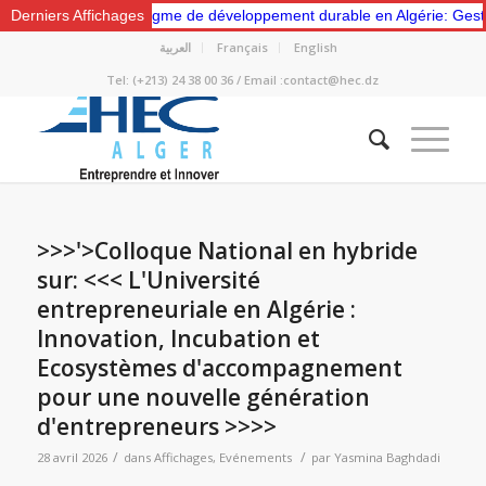
 nouveau paradigme de développement durable en Algérie: Gestion des 
Derniers Affichages
العربية
Français
English
Tel: (+213) 24 38 00 36 / Email :contact@hec.dz
>>>'>Colloque National en hybride
sur: <<< L'Université
entrepreneuriale en Algérie :
Innovation, Incubation et
Ecosystèmes d'accompagnement
pour une nouvelle génération
d'entrepreneurs >>>>
/
/
28 avril 2026
dans
Affichages
,
Evénements
par
Yasmina Baghdadi