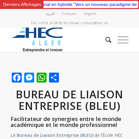
n Colloque National en hybride “Vers un nouveau paradigme de dévelo
Derniers Affichages
العربية
Français
English
Tel: (+213) 24 38 00 36 / Email :contact@hec.dz
Facebook
Messenger
WhatsApp
Partager
BUREAU DE LIAISON
ENTREPRISE (BLEU)
Facilitateur de synergies entre le monde
académique et le monde professionnel
Le
Bureau de Liaison Entreprise (BLEU)
de l’École HEC