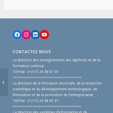
Facebook
Instagram
LinkedIn
YouTube
CONTACTEZ NOUS
La direction des enseignements des diplômes et de la
formation continue :
Tel/Fax : (+213) 24 38 01 05
Planning des examens
==============================
====
département
La direction de la formation doctorale, de la recherche
MARKETING
scientifique et du développement technologique, de
l’innovation et de la promotion de l’entreprenariat :
Tel/Fax : (+213) 24 38 00 37
==============================
====
La direction des systèmes d’information et de