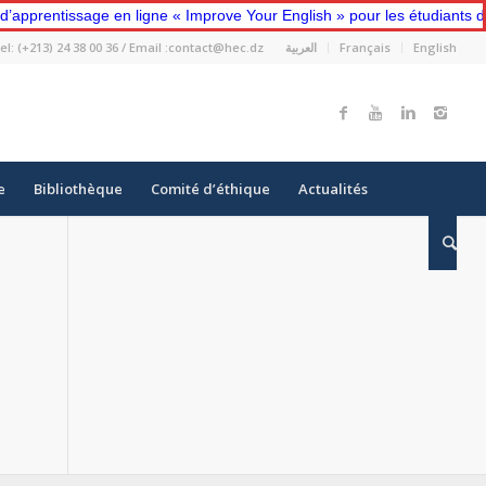
sage en ligne « Improve Your English » pour les étudiants de première
el: (+213) 24 38 00 36 / Email :contact@hec.dz
العربية
Français
English
e
Bibliothèque
Comité d’éthique
Actualités