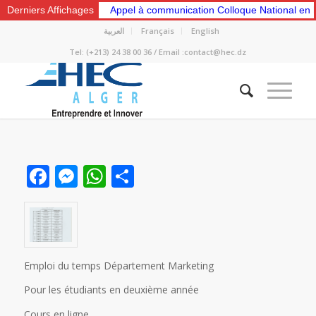
Derniers Affichages
Appel à communication Colloque National en 
العربية
Français
English
Tel: (+213) 24 38 00 36 / Email :contact@hec.dz
Facebook
Messenger
WhatsApp
Partager
Emploi du temps Département Marketing
Pour les étudiants en deuxième année
Cours en ligne