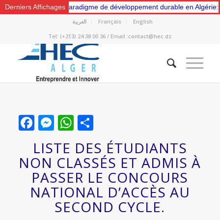
ers un nouveau paradigme de développement durable en Algérie: Gestio
Derniers Affichages
العربية
Français
English
Tel: (+213) 24 38 00 36 / Email :contact@hec.dz
Facebook
Messenger
WhatsApp
Partager
LISTE DES ÉTUDIANTS
NON CLASSÉS ET ADMIS À
PASSER LE CONCOURS
NATIONAL D’ACCÈS AU
SECOND CYCLE.