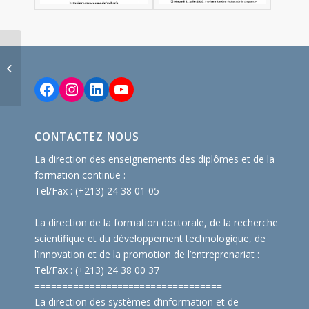
Annonce Ouverture de
la neuvième (9ème)
sessionde
Facebook
Instagram
LinkedIn
YouTube
candidature en vue de
l’obtention...
CONTACTEZ NOUS
La direction des enseignements des diplômes et de la
formation continue :
Tel/Fax : (+213) 24 38 01 05
==============================
====
La direction de la formation doctorale, de la recherche
scientifique et du développement technologique, de
l’innovation et de la promotion de l’entreprenariat :
Tel/Fax : (+213) 24 38 00 37
==============================
====
La direction des systèmes d’information et de