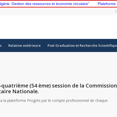
tion des ressources et économie circulaire”
Plateforme d’apprent
T
s
Relation extérieure
Post Graduation et Recherche Scientifiqu
e-quatrième (54 ème) session de la Commissio
taire Nationale.
ia la plateforme Progrès par le compte professionnel de chaque