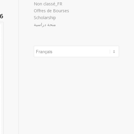
Non classé_FR
Offres de Bourses
26
Scholarship
منحة دراسية
Choisir
une
langue