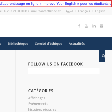
issage en ligne « Improve Your English » pour les étudiants de premiè
el: (+213) 24 38 00 36 / Email :contact@hec.dz
العربية
Français
English
e
Bibliothèque
Comité d’éthique
Actualités
FOLLOW US ON FACEBOOK
n
CATÉGORIES
Affichages
Evénements
histoires réussies