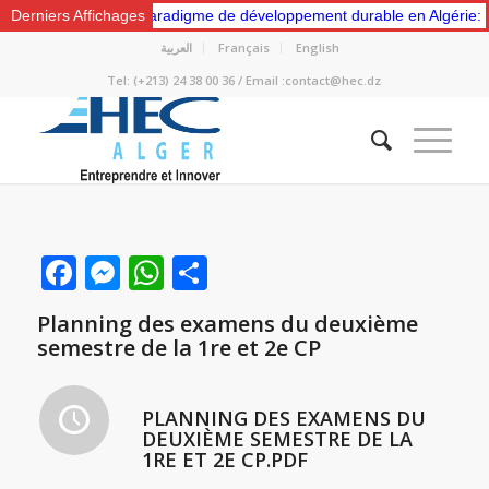
rs un nouveau paradigme de développement durable en Algérie: Gestion
Derniers Affichages
العربية
Français
English
Tel: (+213) 24 38 00 36 / Email :contact@hec.dz
Facebook
Messenger
WhatsApp
Partager
Planning des examens du deuxième
semestre de la 1re et 2e CP
PLANNING DES EXAMENS DU
DEUXIÈME SEMESTRE DE LA
1RE ET 2E CP.PDF