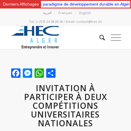
e “Vers un nouveau paradigme de développement durable en Algérie: Ge
Derniers Affichages
العربية
Français
English
Tel: (+213) 24 38 00 36 / Email :contact@hec.dz
Facebook
Messenger
WhatsApp
Partager
INVITATION À
PARTICIPER À DEUX
COMPÉTITIONS
UNIVERSITAIRES
NATIONALES