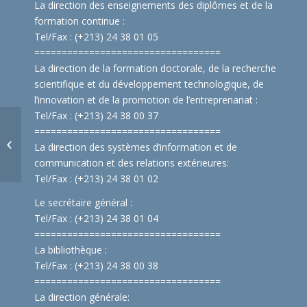
La direction des enseignements des diplômes et de la
formation continue :
Tel/Fax : (+213) 24 38 01 05
==============================
====
La direction de la formation doctorale, de la recherche
scientifique et du développement technologique, de
l’innovation et de la promotion de l’entreprenariat :
Tel/Fax : (+213) 24 38 00 37
Résultats de l’examen
==============================
====
oral basé sur un
La direction des systèmes d’information et de
examen d’entrée
communication et des relations extérieures:
profe...
Tel/Fax : (+213) 24 38 01 02
Le secrétaire général :
Tel/Fax : (+213) 24 38 01 04
==============================
====
La bibliothèque :
Tel/Fax : (+213) 24 38 00 38
==============================
====
La direction générale: