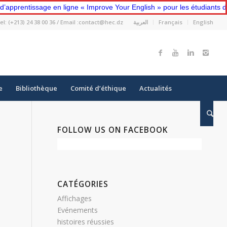
entissage en ligne « Improve Your English » pour les étudiants de pr
el: (+213) 24 38 00 36 / Email :contact@hec.dz
العربية
Français
English
e
Bibliothèque
Comité d’éthique
Actualités
FOLLOW US ON FACEBOOK
CATÉGORIES
Affichages
Evénements
histoires réussies