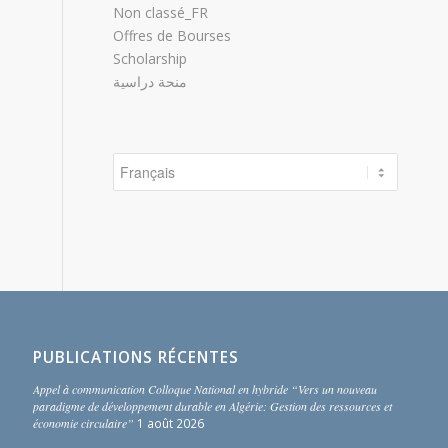
Non classé_FR
Offres de Bourses
Scholarship
منحة دراسية
Choisir
une
langue
PUBLICATIONS RÉCENTES
Appel à communication Colloque National en hybride “Vers un nouveau
paradigme de développement durable en Algérie: Gestion des ressources et
économie circulaire”
1 août 2026