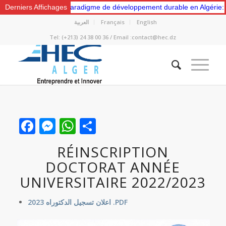
rs un nouveau paradigme de développement durable en Algérie: Gestio
Derniers Affichages
العربية
Français
English
Tel: (+213) 24 38 00 36 / Email :contact@hec.dz
Facebook
Messenger
WhatsApp
Partager
RÉINSCRIPTION
DOCTORAT ANNÉE
UNIVERSITAIRE 2022/2023
اعلان تسجيل الدكتوراه 2023 .PDF